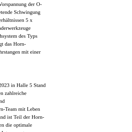
 Vorspannung der O-
retende Schwingung
rhältnissen 5 x
onderwerkzeuge
chsystem des Typs
gt das Horn-
hrstangen mit einer
023 in Halle 5 Stand
n zahlreiche
und
orn-Team mit Leben
nd ist Teil der Horn-
en die optimale