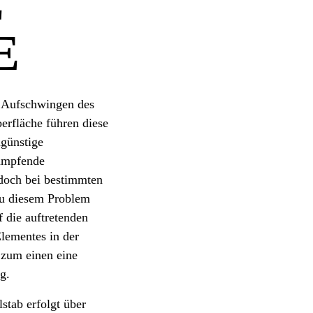
E
E
 Aufschwingen des
rfläche führen diese
günstige
dämpfende
edoch bei bestimmten
u diesem Problem
 die auftretenden
lementes in der
 zum einen eine
g.
stab erfolgt über