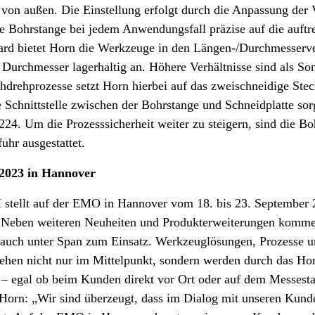
e von außen. Die Einstellung erfolgt durch die Anpassung der
ie Bohrstange bei jedem Anwendungsfall präzise auf die auft
ndard bietet Horn die Werkzeuge in den Längen-/Durchmesserve
Durchmesser lagerhaltig an. Höhere Verhältnisse sind als S
chdrehprozesse setzt Horn hierbei auf das zweischneidige Ste
e Schnittstelle zwischen der Bohrstange und Schneidplatte sor
24. Um die Prozesssicherheit weiter zu steigern, sind die Bo
uhr ausgestattet.
2023 in Hannover
tellt auf der EMO in Hannover vom 18. bis 23. September 2
 Neben weiteren Neuheiten und Produkterweiterungen komme
 auch unter Span zum Einsatz. Werkzeuglösungen, Prozesse 
tehen nicht nur im Mittelpunkt, sondern werden durch das H
 – egal ob beim Kunden direkt vor Ort oder auf dem Messesta
Horn: „Wir sind überzeugt, dass im Dialog mit unseren Kund