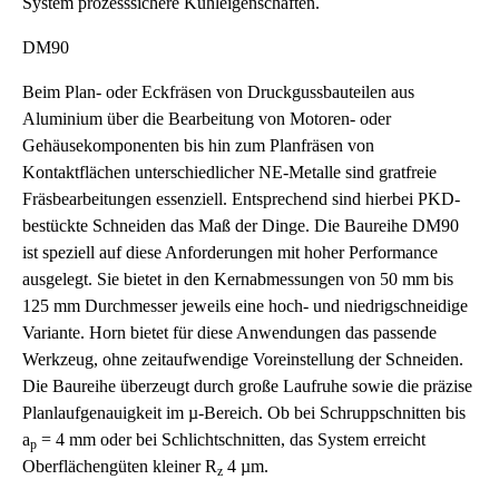
System prozesssichere Kühleigenschaften.
DM90
Beim Plan- oder Eckfräsen von Druckgussbauteilen aus
Aluminium über die Bearbeitung von Motoren- oder
Gehäusekomponenten bis hin zum Planfräsen von
Kontaktflächen unterschiedlicher NE-Metalle sind gratfreie
Fräsbearbeitungen essenziell. Entsprechend sind hierbei PKD-
bestückte Schneiden das Maß der Dinge. Die Baureihe DM90
ist speziell auf diese Anforderungen mit hoher Performance
ausgelegt. Sie bietet in den Kernabmessungen von 50 mm bis
125 mm Durchmesser jeweils eine hoch- und niedrigschneidige
Variante. Horn bietet für diese Anwendungen das passende
Werkzeug, ohne zeitaufwendige Voreinstellung der Schneiden.
Die Baureihe überzeugt durch große Laufruhe sowie die präzise
Planlaufgenauigkeit im µ-Bereich. Ob bei Schruppschnitten bis
a
= 4 mm oder bei Schlichtschnitten, das System erreicht
p
Oberflächengüten kleiner R
4 µm.
z