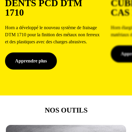
DENTS PCD DTM
CUB
1710
CAS
Horn a développé le nouveau système de fraisage
Horn élargi
DTM 1710 pour la finition des métaux non ferreux
matériaux du
et des plastiques avec des charges abrasives.
Appr
Apprendre plus
NOS OUTILS