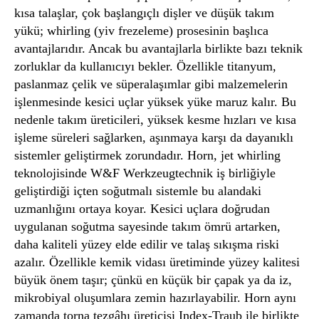
kısa talaşlar, çok başlangıçlı dişler ve düşük takım
yükü; whirling (yiv frezeleme) prosesinin başlıca
avantajlarıdır. Ancak bu avantajlarla birlikte bazı teknik
zorluklar da kullanıcıyı bekler. Özellikle titanyum,
paslanmaz çelik ve süperalaşımlar gibi malzemelerin
işlenmesinde kesici uçlar yüksek yüke maruz kalır. Bu
nedenle takım üreticileri, yüksek kesme hızları ve kısa
işleme süreleri sağlarken, aşınmaya karşı da dayanıklı
sistemler geliştirmek zorundadır. Horn, jet whirling
teknolojisinde W&F Werkzeugtechnik iş birliğiyle
geliştirdiği içten soğutmalı sistemle bu alandaki
uzmanlığını ortaya koyar. Kesici uçlara doğrudan
uygulanan soğutma sayesinde takım ömrü artarken,
daha kaliteli yüzey elde edilir ve talaş sıkışma riski
azalır. Özellikle kemik vidası üretiminde yüzey kalitesi
büyük önem taşır; çünkü en küçük bir çapak ya da iz,
mikrobiyal oluşumlara zemin hazırlayabilir. Horn aynı
zamanda torna tezgâhı üreticisi Index-Traub ile birlikte