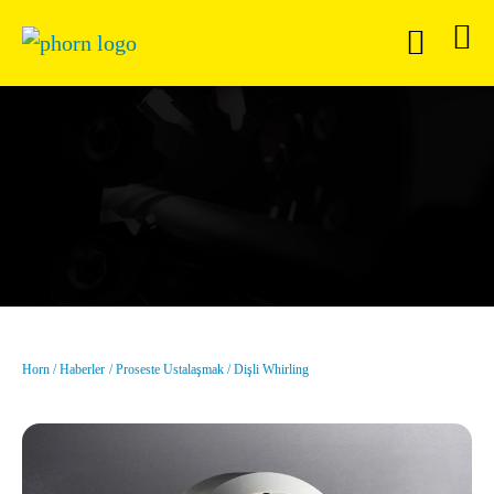
Horn
Haberler
Proseste Ustalaşmak
Dişli Whirling