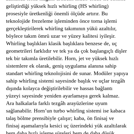
geliştirdiği yüksek hızlı whirling (HS whirling)
prosesiyle üretkenliği önemli ölçüde artırır. Bu
teknolojide frezeleme işleminden önce torna işlemi
gerçekleştirilerek whirling takımının yükü azaltılır,
böylece takım ömrü uzar ve yüzey kalitesi iyileşir.
Whirling başlıkları klasik başlıklara benzese de, uç
geometrileri farklıdır ve tek ya da çok başlangıçlı dişler
tek bir takımla üretilebilir. Horn, jet ve yüksek hızlı
sistemlere ek olarak, geniş uygulama alanına sahip
standart whirling teknolojisini de sunar. Modüler yapıya
sahip whirling sistemi sayesinde başlık ve uçlar tezgâh
dışında kolayca değiştirilebilir ve hassas bağlantı
yüzeyi sayesinde yeniden ayarlamaya gerek kalmaz.
Ara halkalarla farklı tezgâh arayüzlerine uyum
sağlanabilir. Horn’un turbo whirling sistemi ise kabaca
talaş bölme prensibiyle çalışır; kaba, ön finisaj ve
finisaj aşamalarıyla kesici uç üzerindeki yük azaltılarak
hem daha hızlı işleme süreleri hem de daha düşük