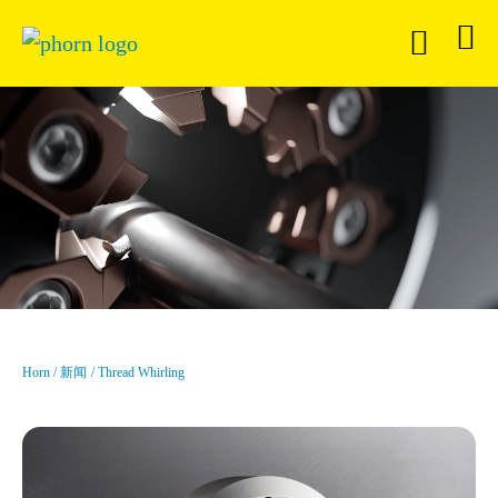
Horn
新闻
Thread Whirling