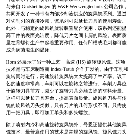
与来自 Großbettlingen 的 W&F Werkzeugtechnik 公司合作，
共同开发了一种带有内部冷却液供应的旋风铣系列。通过
对切削刃的直接冷却，该系列可以延长刀具的使用寿命。
此外，与稳定的旋风铣旋转装置配合使用，该系列还能提
高工件的表面光洁度，降低刀片之间卡屑的风险。表面质
量在骨螺钉生产中起着重要作用。任何凹槽或毛刺都可能
成为病菌滋生的温床。
Horn 还展示了另一种工艺：高速 (HS) 旋转旋风铣。这项
技术是与车床制造商 Index-Traub 合作开发的。由于车削和
旋转同时进行，高速旋转旋风铣大大提高了生产率。该工
艺的速度非常高，车削可以在旋转之前进行。车削刀具位
于旋转刀具前方，减少了旋转刀具必须去除的材料余量。
这样可以延长刀具寿命，提高表面质量。旋风铣刀头与传
统的旋风铣刀头类似，只有刀片的几何形状不同。只需使
用一把刀具，即可加工单头和多头螺纹。
除了喷射内冷和高速旋转旋风铣外，号恩还提供其他旋风
铣技术。最普遍使用的技术是常规的旋风铣。旋风铣刀头