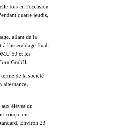
lle fois eu l'occasion
Pendant quatre jeudis,
.
age, allant de la
 à l'assemblage final.
DMU 50 et les
l Horn GmbH.
g terme de la société
 alternance,
e aux élèves du
nt conçu, en
standard. Environ 23