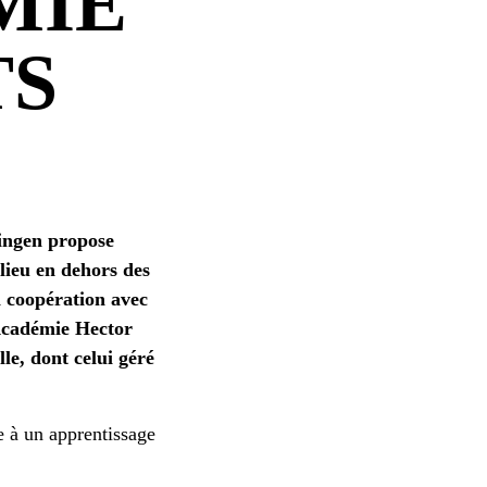
MIE
TS
bingen propose
lieu en dehors des
n coopération avec
'Académie Hector
le, dont celui géré
e à un apprentissage