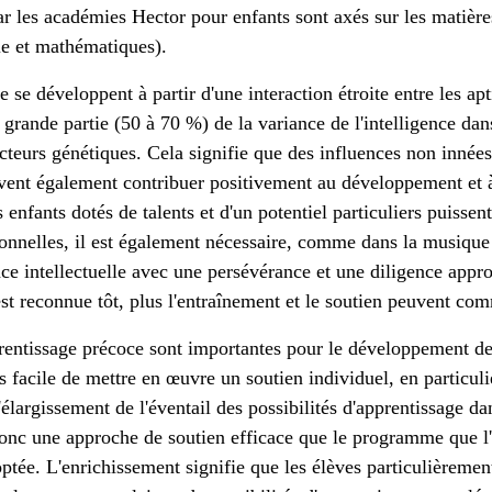
r les académies Hector pour enfants sont axés sur les matiè
ie et mathématiques).
e se développent à partir d'une interaction étroite entre les apt
grande partie (50 à 70 %) de la variance de l'intelligence dan
cteurs génétiques. Cela signifie que des influences non innées,
vent également contribuer positivement au développement et à
enfants dotés de talents et d'un potentiel particuliers puissent
nnelles, il est également nécessaire, comme dans la musique 
nce intellectuelle avec une persévérance et une diligence appro
st reconnue tôt, plus l'entraînement et le soutien peuvent com
prentissage précoce sont importantes pour le développement de t
s facile de mettre en œuvre un soutien individuel, en particuli
'élargissement de l'éventail des possibilités d'apprentissage da
 donc une approche de soutien efficace que le programme que 
optée. L'enrichissement signifie que les élèves particulièremen