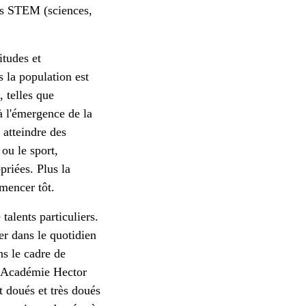
res STEM (sciences,
itudes et
s la population est
 telles que
 l'émergence de la
 atteindre des
ou le sport,
priées. Plus la
mencer tôt.
alents particuliers.
er dans le quotidien
ns le cadre de
l'Académie Hector
t doués et très doués