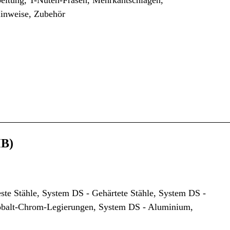
beitung, T-Nuten-Fräsen, Mehrkantschlagen,
Hinweise, Zubehör
MB)
te Stähle, System DS - Gehärtete Stähle, System DS -
Kobalt-Chrom-Legierungen, System DS - Aluminium,