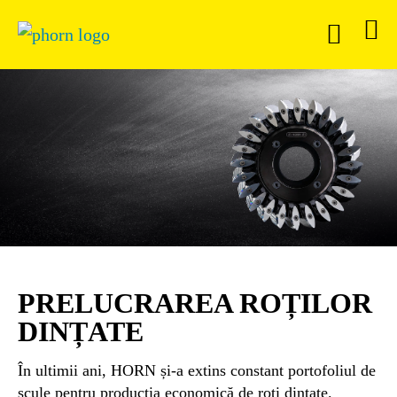
PRELUCRAREA ROȚILOR
DINȚATE
În ultimii ani, HORN și-a extins constant portofoliul de
scule pentru producția economică de roți dințate.