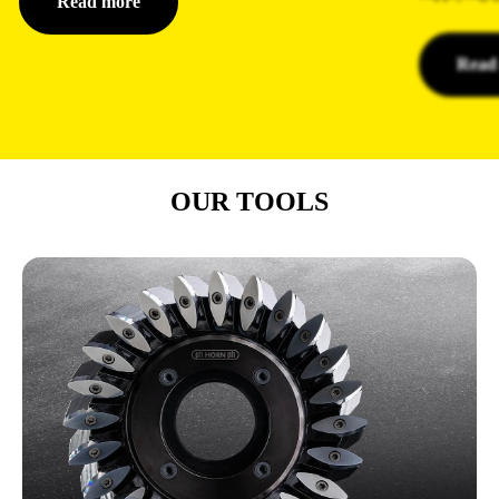
Read more
Read
OUR TOOLS