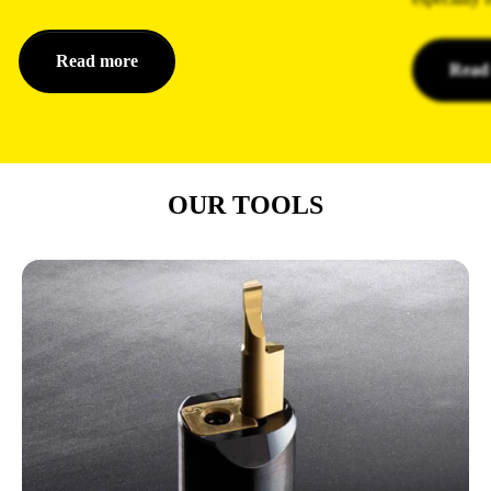
Read more
Read
OUR TOOLS