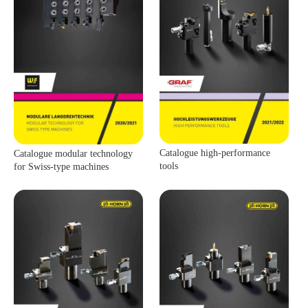
Catalogue high-performance
Catalogue modular technology
tools
for Swiss-type machines