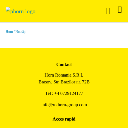
Horn
Noutăți
Contact
Horn Romania S.R.L
Brasov, Str. Brazilor nr. 72B
Tel : +4 0729124177
info@ro.horn-group.com
Acces rapid