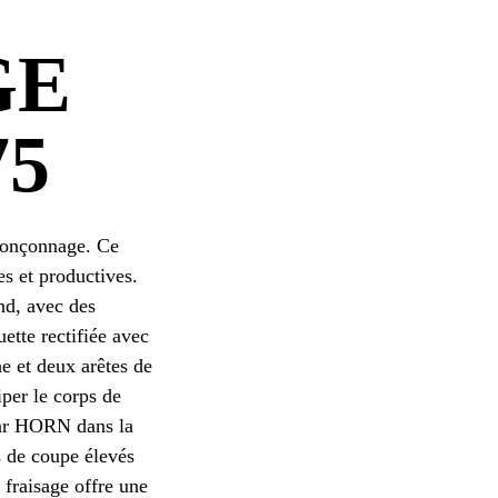
GE
75
tronçonnage. Ce
s et productives.
nd, avec des
ette rectifiée avec
he et deux arêtes de
iper le corps de
 par HORN dans la
 de coupe élevés
 fraisage offre une