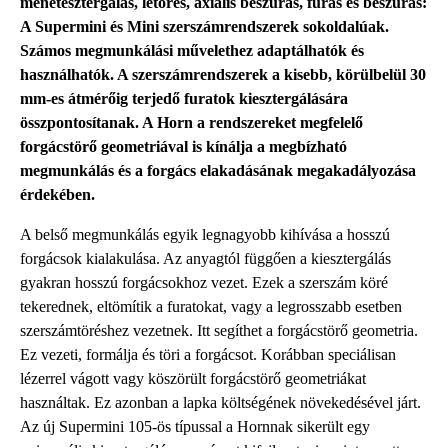
menetesztergálás, letörés, axiális beszúrás, fúrás és beszúrás:
A Supermini és Mini szerszámrendszerek sokoldalúak.
Számos megmunkálási művelethez adaptálhatók és
használhatók. A szerszámrendszerek a kisebb, körülbelül 30
mm-es átmérőig terjedő furatok kiesztergálására
összpontosítanak. A Horn a rendszereket megfelelő
forgácstörő geometriával is kínálja a megbízható
megmunkálás és a forgács elakadásának megakadályozása
érdekében.
A belső megmunkálás egyik legnagyobb kihívása a hosszú
forgácsok kialakulása. Az anyagtól függően a kiesztergálás
gyakran hosszú forgácsokhoz vezet. Ezek a szerszám köré
tekerednek, eltömítik a furatokat, vagy a legrosszabb esetben
szerszámtöréshez vezetnek. Itt segíthet a forgácstörő geometria.
Ez vezeti, formálja és töri a forgácsot. Korábban speciálisan
lézerrel vágott vagy köszörült forgácstörő geometriákat
használtak. Ez azonban a lapka költségének növekedésével járt.
Az új Supermini 105-ös típussal a Hornnak sikerült egy