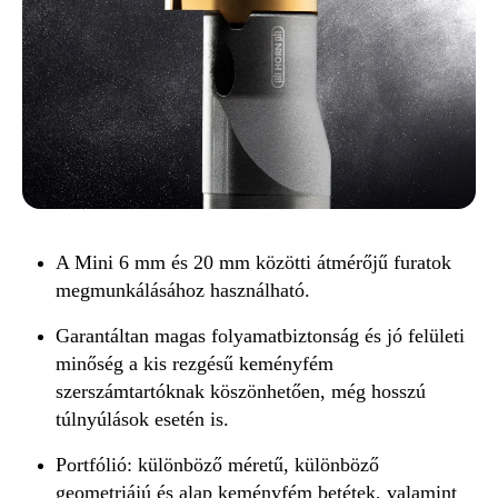
A Mini 6 mm és 20 mm közötti átmérőjű furatok
megmunkálásához használható.
Garantáltan magas folyamatbiztonság és jó felületi
minőség a kis rezgésű keményfém
szerszámtartóknak köszönhetően, még hosszú
túlnyúlások esetén is.
Portfólió: különböző méretű, különböző
geometriájú és alap keményfém betétek, valamint