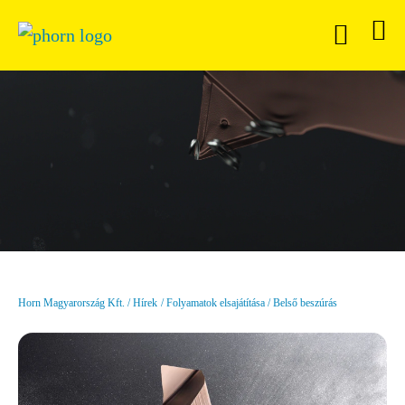
Horn Magyarország Kft.
Hírek
Folyamatok elsajátítása
Belső beszúrás