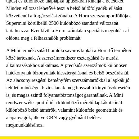
típus) és különböző alaplapka típusokban kínálja a betéteket.
Minden változat lehetővé teszi a belső hűtőfolyadék-ellátást
közvetlenül a forgácsolási zónába. A Horn szerszámportfóliója a
Supermini körülbelül 2500 különböző standard változatát
tartalmazza. Ezenkívül a Horn számtalan speciális megoldással
oldotta meg a felhasználók problémáit.
A Mini termékcsalád homlokcsavaros lapkái a Horn fő termékei
közé tartoznak. A szerszámrendszer esztergálási és marási
alkalmazásokhoz alkalmas. A precíziós szerszámok különösen
hatékonynak bizonyultak kiesztergálásnál és belső beszúrásnál.
Az alacsony rezgésű keményfém szerszámtartókkal a lapkák jó
felületi minőséget biztosítanak még hosszabb kinyúlások esetén
is, és magas szintű folyamatbiztonságot garantálnak. A Mini
rendszer széles portfóliója különböző méretű lapkákat kínál
különböző belső átmérők, valamint különféle geometriák és
alapanyagok, illetve CBN vagy gyémánt betétes
megmunkálásához.