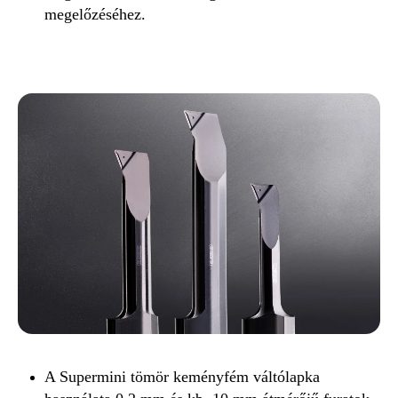
megelőzéséhez.
A Supermini tömör keményfém váltólapka