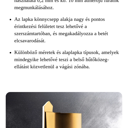
használata 0,2 mm és kb. 10 mm átmérőjű furatok
megmunkálásához.
Az lapka könnycsepp alakja nagy és pontos
érintkezési felületet tesz lehetővé a
szerszámtartóban, és megakadályozza a betét
elcsavarodását.
Különböző méretek és alaplapka típusok, amelyek
mindegyike lehetővé teszi a belső hűtőközeg-
ellátást közvetlenül a vágási zónába.