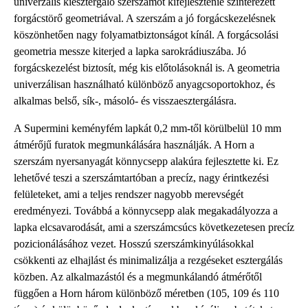
univerzális kiesztergáló szerszámot kifejlesztenie szinterezett
forgácstörő geometriával. A szerszám a jó forgácskezelésnek
köszönhetően nagy folyamatbiztonságot kínál. A forgácsolási
geometria messze kiterjed a lapka sarokrádiuszába. Jó
forgácskezelést biztosít, még kis előtolásoknál is. A geometria
univerzálisan használható különböző anyagcsoportokhoz, és
alkalmas belső, sík-, másoló- és visszaesztergálásra.
A Supermini keményfém lapkát 0,2 mm-től körülbelül 10 mm
átmérőjű furatok megmunkálására használják. A Horn a
szerszám nyersanyagát könnycsepp alakúra fejlesztette ki. Ez
lehetővé teszi a szerszámtartóban a precíz, nagy érintkezési
felületeket, ami a teljes rendszer nagyobb merevségét
eredményezi. Továbbá a könnycsepp alak megakadályozza a
lapka elcsavarodását, ami a szerszámcsúcs következetesen precíz
pozicionálásához vezet. Hosszú szerszámkinyúlásokkal
csökkenti az elhajlást és minimalizálja a rezgéseket esztergálás
közben. Az alkalmazástól és a megmunkálandó átmérőtől
függően a Horn három különböző méretben (105, 109 és 110