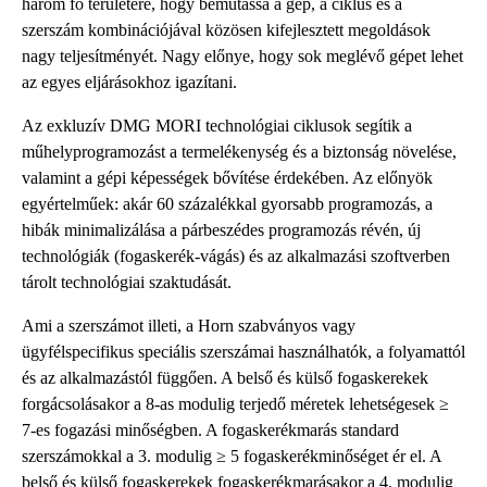
három fő területére, hogy bemutassa a gép, a ciklus és a
szerszám kombinációjával közösen kifejlesztett megoldások
nagy teljesítményét. Nagy előnye, hogy sok meglévő gépet lehet
az egyes eljárásokhoz igazítani.
Az exkluzív DMG MORI technológiai ciklusok segítik a
műhelyprogramozást a termelékenység és a biztonság növelése,
valamint a gépi képességek bővítése érdekében. Az előnyök
egyértelműek: akár 60 százalékkal gyorsabb programozás, a
hibák minimalizálása a párbeszédes programozás révén, új
technológiák (fogaskerék-vágás) és az alkalmazási szoftverben
tárolt technológiai szaktudását.
Ami a szerszámot illeti, a Horn szabványos vagy
ügyfélspecifikus speciális szerszámai használhatók, a folyamattól
és az alkalmazástól függően. A belső és külső fogaskerekek
forgácsolásakor a 8-as modulig terjedő méretek lehetségesek ≥
7-es fogazási minőségben. A fogaskerékmarás standard
szerszámokkal a 3. modulig ≥ 5 fogaskerékminőséget ér el. A
belső és külső fogaskerekek fogaskerékmarásakor a 4. modulig