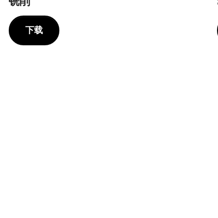
铣削
下载