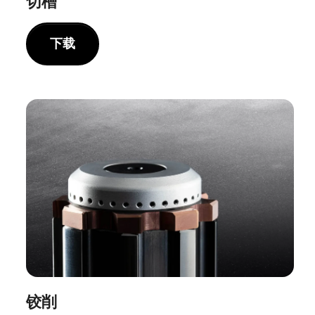
切槽
下载
铰削