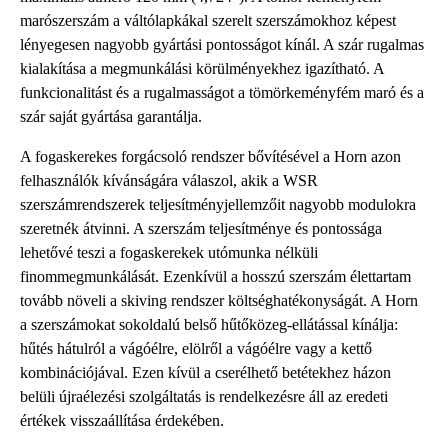
marószerszám a váltólapkákal szerelt szerszámokhoz képest
lényegesen nagyobb gyártási pontosságot kínál. A szár rugalmas
kialakítása a megmunkálási körülményekhez igazítható. A
funkcionalitást és a rugalmasságot a tömörkeményfém maró és a
szár saját gyártása garantálja.
A fogaskerekes forgácsoló rendszer bővítésével a Horn azon
felhasználók kívánságára válaszol, akik a WSR
szerszámrendszerek teljesítményjellemzőit nagyobb modulokra
szeretnék átvinni. A szerszám teljesítménye és pontossága
lehetővé teszi a fogaskerekek utómunka nélküli
finommegmunkálását. Ezenkívül a hosszú szerszám élettartam
tovább növeli a skiving rendszer költséghatékonyságát. A Horn
a szerszámokat sokoldalú belső hűtőközeg-ellátással kínálja:
hűtés hátulról a vágóélre, elölről a vágóélre vagy a kettő
kombinációjával. Ezen kívül a cserélhető betétekhez házon
belüli újraélezési szolgáltatás is rendelkezésre áll az eredeti
értékek visszaállítása érdekében.