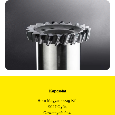
Kapcsolat
Horn Magyarország Kft.
9027 Győr,
Gesztenyefa út 4.