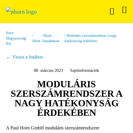
Horn
Hírek -
Moduláris szerszámrendszer a nagy
Magyarország
Hírek
Aktualitások
hatékonyság érdekében
Kft.
Vissza a listához
08. március 2023
Sajtóinformációk
MODULÁRIS
SZERSZÁMRENDSZER A
NAGY HATÉKONYSÁG
ÉRDEKÉBEN
A Paul Horn GmbH moduláris szerszámrendszere