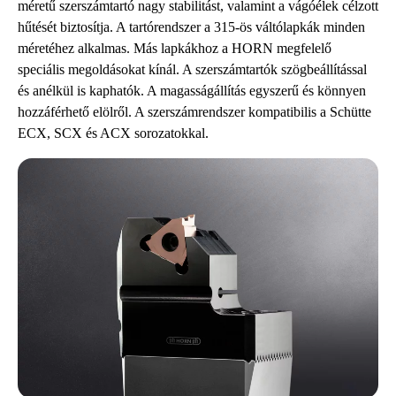
méretű szerszámtartó nagy stabilitást, valamint a vágóélek célzott
hűtését biztosítja. A tartórendszer a 315-ös váltólapkák minden
méretéhez alkalmas. Más lapkákhoz a HORN megfelelő
speciális megoldásokat kínál. A szerszámtartók szögbeállítással
és anélkül is kaphatók. A magasságállítás egyszerű és könnyen
hozzáférhető elölről. A szerszámrendszer kompatibilis a Schütte
ECX, SCX és ACX sorozatokkal.