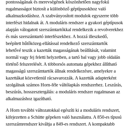
pontosságának és merevségének köszönhetően nagyfokú
rugalmasságot biztosít a különböző géptípusokhoz való
alkalmazkodáshoz. A szabványosított modulok egyszerre több
interfészt hidalnak át. A moduláris rendszer a gyakori géptípusok
alapján válogatott szerszámtartókkal rendelkezik a revolverekhez
és más szerszámtartó interfészekhez. A hozzá illeszkedő,
beépített hűtőközeg-ellátással rendelkező szerszámtartók
lehetővé teszik a kazetták magasságának beállítását, valamint
normál vagy fej feletti helyzetben, a tartó bal vagy jobb oldalán
történő felszerelését. A többorsós automata gépekhez állítható
magasságú szerszámtartók állnak rendelkezésre, amelyekre a
kazettákat közvetlenül rácsavarozzák. A kazetták adapterként
szolgálnak számos Horn-féle váltólapkás rendszerhez. Leszúrás,
beszúrás, hosszesztergálás: a moduláris rendszer rugalmasan az
alkalmazáshoz igazítható.
A Horn további változatokkal egészíti ki a moduláris rendszert,
kifejezetten a Schütte gépeken való használatra. A 850-es típusú
szerszámrendszer kiváltja a 849-es rendszert. A kompaktabb