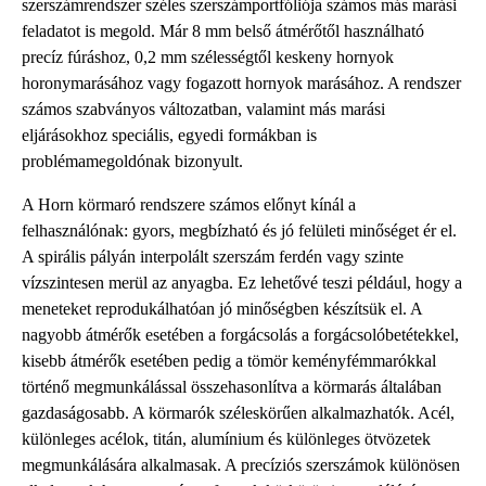
szerszámrendszer széles szerszámportfóliója számos más marási
feladatot is megold. Már 8 mm belső átmérőtől használható
precíz fúráshoz, 0,2 mm szélességtől keskeny hornyok
horonymarásához vagy fogazott hornyok marásához. A rendszer
számos szabványos változatban, valamint más marási
eljárásokhoz speciális, egyedi formákban is
problémamegoldónak bizonyult.
A Horn körmaró rendszere számos előnyt kínál a
felhasználónak: gyors, megbízható és jó felületi minőséget ér el.
A spirális pályán interpolált szerszám ferdén vagy szinte
vízszintesen merül az anyagba. Ez lehetővé teszi például, hogy a
meneteket reprodukálhatóan jó minőségben készítsük el. A
nagyobb átmérők esetében a forgácsolás a forgácsolóbetétekkel,
kisebb átmérők esetében pedig a tömör keményfémmarókkal
történő megmunkálással összehasonlítva a körmarás általában
gazdaságosabb. A körmarók széleskörűen alkalmazhatók. Acél,
különleges acélok, titán, alumínium és különleges ötvözetek
megmunkálására alkalmasak. A precíziós szerszámok különösen