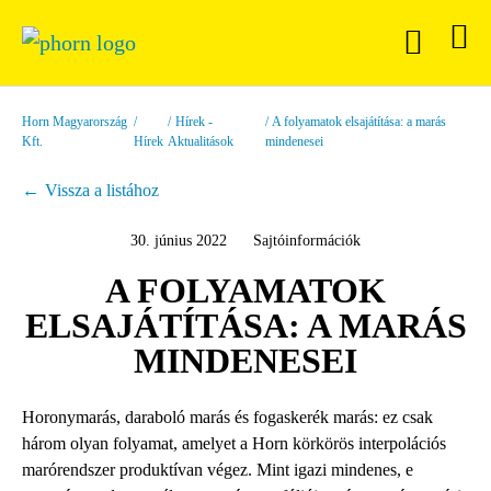
Horn Magyarország
Hírek -
A folyamatok elsajátítása: a marás
Kft.
Hírek
Aktualitások
mindenesei
Vissza a listához
30. június 2022
Sajtóinformációk
A FOLYAMATOK
ELSAJÁTÍTÁSA: A MARÁS
MINDENESEI
Horonymarás, daraboló marás és fogaskerék marás: ez csak
három olyan folyamat, amelyet a Horn körkörös interpolációs
marórendszer produktívan végez. Mint igazi mindenes, e