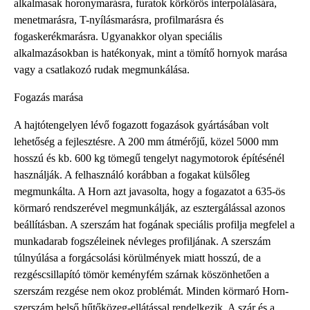
alkalmasak horonymarásra, furatok körkörös interpolálására,
menetmarásra, T-nyílásmarásra, profilmarásra és
fogaskerékmarásra. Ugyanakkor olyan speciális
alkalmazásokban is hatékonyak, mint a tömítő hornyok marása
vagy a csatlakozó rudak megmunkálása.
Fogazás marása
A hajtótengelyen lévő fogazott fogazások gyártásában volt
lehetőség a fejlesztésre. A 200 mm átmérőjű, közel 5000 mm
hosszú és kb. 600 kg tömegű tengelyt nagymotorok építésénél
használják. A felhasználó korábban a fogakat külsőleg
megmunkálta. A Horn azt javasolta, hogy a fogazatot a 635-ös
körmaró rendszerével megmunkálják, az esztergálással azonos
beállításban. A szerszám hat fogának speciális profilja megfelel a
munkadarab fogszéleinek névleges profiljának. A szerszám
túlnyúlása a forgácsolási körülmények miatt hosszú, de a
rezgéscsillapító tömör keményfém szárnak köszönhetően a
szerszám rezgése nem okoz problémát. Minden körmaró Horn-
szerszám belső hűtőközeg-ellátással rendelkezik. A szár és a