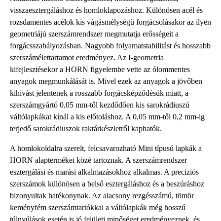
visszaesztergáláshoz és homloklapozáshoz. Különösen acél és
rozsdamentes acélok kis vágásmélységű forgácsolásakor az ilyen
geometriájú szerszámrendszer megmutatja erősségeit a
forgácsszabályozásban. Nagyobb folyamatstabilitást és hosszabb
szerszámélettartamot eredményez. Az I-geometria
kifejlesztésekor a HORN figyelembe vette az ólommentes
anyagok megmunkálását is. Mivel ezek az anyagok a jövőben
kihívást jelentenek a rosszabb forgácsképződésük miatt, a
szerszámgyártó 0,05 mm-től kezdődően kis sarokrádiuszú
váltólapkákat kínál a kis előtoláshoz. A 0,05 mm-től 0,2 mm-ig
terjedő sarokrádiuszok raktárkészletről kaphatók.
A homlokoldalra szerelt, felcsavarozható Mini típusú lapkák a
HORN alaptermékei közé tartoznak. A szerszámrendszer
esztergálási és marási alkalmazásokhoz alkalmas. A precíziós
szerszámok különösen a belső esztergáláshoz és a beszúráshoz
bizonyultak hatékonynak. Az alacsony rezgésszámú, tömör
keményfém szerszámtartókkal a váltólapkák még hosszú
túlnyúlások esetén is jó felületi minőséget eredményeznek, és