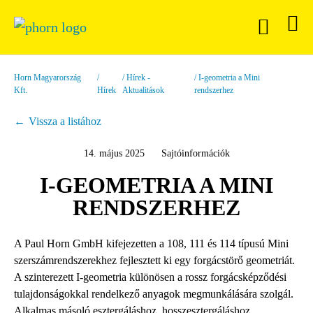
Horn Magyarország
Hírek -
I-geometria a Mini
Kft.
Hírek
Aktualitások
rendszerhez
Vissza a listához
14. május 2025
Sajtóinformációk
I-GEOMETRIA A MINI
RENDSZERHEZ
A Paul Horn GmbH kifejezetten a 108, 111 és 114 típusú Mini
szerszámrendszerekhez fejlesztett ki egy forgácstörő geometriát.
A szinterezett I-geometria különösen a rossz forgácsképződési
tulajdonságokkal rendelkező anyagok megmunkálására szolgál.
Alkalmas másoló esztergáláshoz, hosszesztergáláshoz,