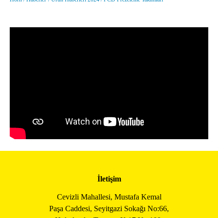
İletişim
Cevizli Mahallesi, Mustafa Kemal
Paşa Caddesi, Seyitgazi Sokağı No:66,