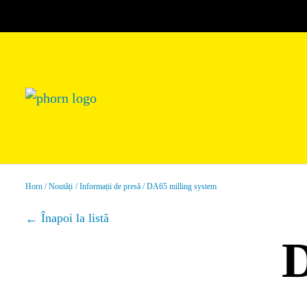
Horn
Noutăți
Informații de presă
DA65 milling system
Înapoi la listă