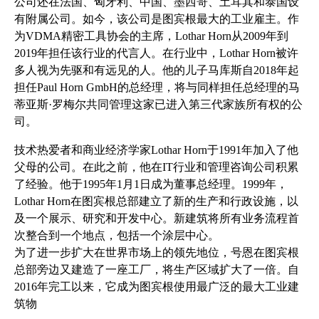
公司还在法国、匈牙利、中国、墨西哥、土耳其和泰国设
有附属公司。如今，该公司是图宾根最大的工业雇主。作
为VDMA精密工具协会的主席，Lothar Horn从2009年到
2019年担任该行业的代言人。在行业中，Lothar Horn被许
多人视为先驱和有远见的人。他的儿子马库斯自2018年起
担任Paul Horn GmbH的总经理，将与同样担任总经理的马
蒂亚斯·罗梅尔共同管理这家已进入第三代家族所有权的公
司。
技术热爱者和商业经济学家Lothar Horn于1991年加入了他
父母的公司。在此之前，他在IT行业和管理咨询公司积累
了经验。他于1995年1月1日成为董事总经理。1999年，
Lothar Horn在图宾根总部建立了新的生产和行政设施，以
及一个展示、研究和开发中心。新建筑将所有业务流程首
次整合到一个地点，包括一个涂层中心。
为了进一步扩大在世界市场上的领先地位，号恩在图宾根
总部旁边又建造了一座工厂，将生产区域扩大了一倍。自
2016年完工以来，它成为图宾根使用最广泛的最大工业建
筑物