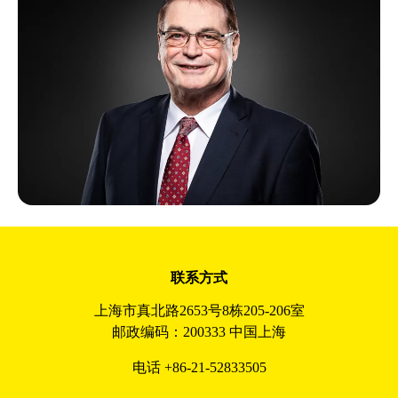
联系方式
上海市真北路2653号8栋205-206室
邮政编码：200333 中国上海
电话 +86-21-52833505