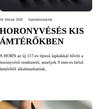
04. február 2026
Sajtóinformációk
HORONYVÉSÉS KIS
ÁMTÉRŐKBEN
A HORN az új 117-es típusú lapkákkal bővíti a
horonyvéső rendszerét, amelyek 9 mm-es belső
átmérőtől alkalmazhatóak.