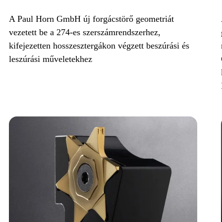
A Paul Horn GmbH új forgácstörő geometriát
vezetett be a 274-es szerszámrendszerhez,
kifejezetten hosszesztergákon végzett beszúrási és
leszúrási műveletekhez