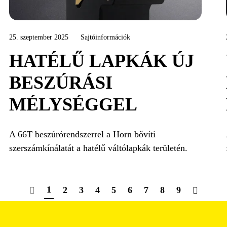
25. szeptember 2025
Sajtóinformációk
HATÉLŰ LAPKÁK ÚJ
BESZÚRÁSI
MÉLYSÉGGEL
A 66T beszúrórendszerrel a Horn bővíti
szerszámkínálatát a hatélű váltólapkák területén.
1
2
3
4
5
6
7
8
9