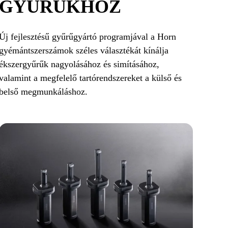
GYŰRŰKHÖZ
Új fejlesztésű gyűrűgyártó programjával a Horn
gyémántszerszámok széles választékát kínálja
ékszergyűrűk nagyolásához és simításához,
valamint a megfelelő tartórendszereket a külső és
belső megmunkáláshoz.