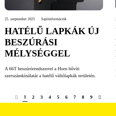
25. szeptember 2025
Sajtóinformációk
HATÉLŰ LAPKÁK ÚJ
BESZÚRÁSI
MÉLYSÉGGEL
A 66T beszúrórendszerrel a Horn bővíti
szerszámkínálatát a hatélű váltólapkák területén.
1
2
3
4
5
6
7
8
9