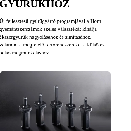
GYŰRŰKHÖZ
Új fejlesztésű gyűrűgyártó programjával a Horn
gyémántszerszámok széles választékát kínálja
ékszergyűrűk nagyolásához és simításához,
valamint a megfelelő tartórendszereket a külső és
belső megmunkáláshoz.