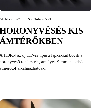
04. február 2026
Sajtóinformációk
HORONYVÉSÉS KIS
ÁMTÉRŐKBEN
A HORN az új 117-es típusú lapkákkal bővíti a
horonyvéső rendszerét, amelyek 9 mm-es belső
átmérőtől alkalmazhatóak.