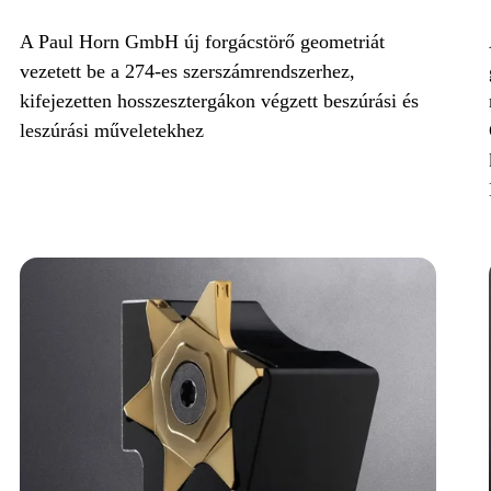
A Paul Horn GmbH új forgácstörő geometriát
vezetett be a 274-es szerszámrendszerhez,
kifejezetten hosszesztergákon végzett beszúrási és
leszúrási műveletekhez