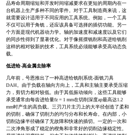
品寿命周期缩短和开发时间缩减要求在更短的周期内在一
台机器上生产多种不同的零件。对于工具制造商来说，这
就需要设计适用于不同应用的工具系统。例如，一个工具
不仅可以用于角铣，还应该具备可选择的插切功能。另一
个方面是现代机器动力学。轴的加速度和减速度以及它们
的同步性得到了显著优化。对于像摇摆铣削和高进给铣削
这样的相对较新的技术，工具系统必须能够承受高动态负
载。
低进给-高金属去除率
几年前，号恩推出了一种高进给铣削系统-面铣刀具
DAH。由于负载在轴向方向上，工具和主轴主要承受压缩
力，剪切力相对较低。由于其低振动倾向，这些工具能够
承受通常由每齿进给量fz = 1 mm在切削深度ap最高达1.2
mm时产生的高负载。三刃刀片主刃上的大半径创造了柔和
的切削，确保了切削力的均匀分布和长寿命。在内部，小
切削边缘半径确保了无故障和快速的插切。一定的一次和
二次净角形成了稳定的楔角和非常好的切削边缘稳定性。