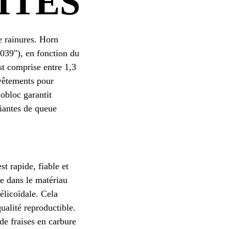
ITES
e rainures. Horn
,039"), en fonction du
st comprise entre 1,3
evêtements pour
nobloc garantit
riantes de queue
st rapide, fiable et
ge dans le matériau
hélicoïdale. Cela
ualité reproductible.
de fraises en carbure