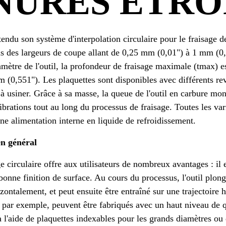
NURES ÉTRO
du son système d'interpolation circulaire pour le fraisage d
ns des largeurs de coupe allant de 0,25 mm (0,01") à 1 mm (0
amètre de l'outil, la profondeur de fraisage maximale (tmax) e
(0,551"). Les plaquettes sont disponibles avec différents r
 à usiner. Grâce à sa masse, la queue de l'outil en carbure mo
ibrations tout au long du processus de fraisage. Toutes les va
une alimentation interne en liquide de refroidissement.
en général
 circulaire offre aux utilisateurs de nombreux avantages : il e
bonne finition de surface. Au cours du processus, l'outil plon
rizontalement, et peut ensuite être entraîné sur une trajectoire 
s, par exemple, peuvent être fabriqués avec un haut niveau de q
 l'aide de plaquettes indexables pour les grands diamètres ou 