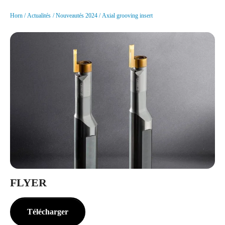
Horn
Actualités
Nouveautés 2024
Axial grooving insert
FLYER
Télécharger