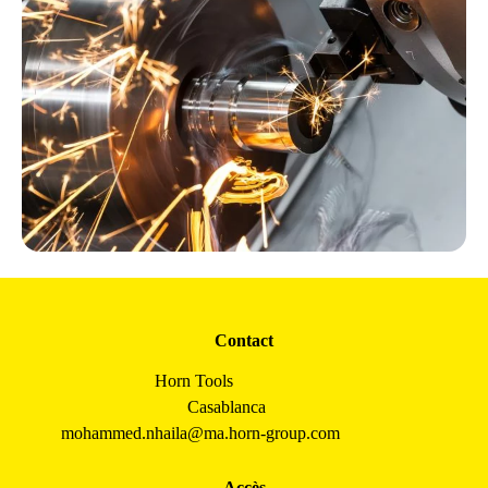
Contact
Horn Tools
Casablanca
mohammed.nhaila@ma.horn-group.com
Accès