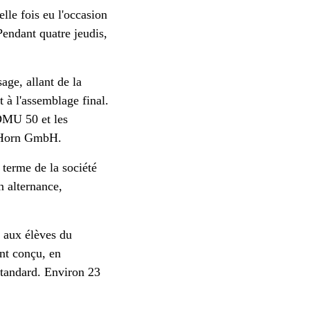
lle fois eu l'occasion
Pendant quatre jeudis,
.
age, allant de la
 à l'assemblage final.
DMU 50 et les
l Horn GmbH.
g terme de la société
 alternance,
e aux élèves du
nt conçu, en
standard. Environ 23