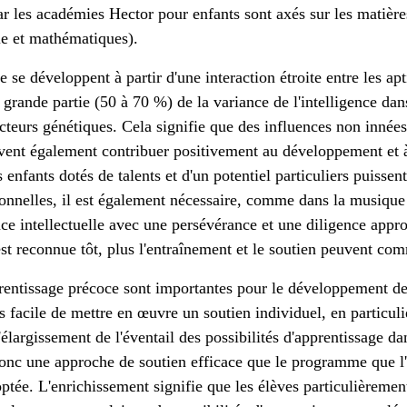
r les académies Hector pour enfants sont axés sur les matiè
ie et mathématiques).
e se développent à partir d'une interaction étroite entre les apt
grande partie (50 à 70 %) de la variance de l'intelligence dan
cteurs génétiques. Cela signifie que des influences non innées,
vent également contribuer positivement au développement et à
enfants dotés de talents et d'un potentiel particuliers puissent
nnelles, il est également nécessaire, comme dans la musique 
nce intellectuelle avec une persévérance et une diligence appro
st reconnue tôt, plus l'entraînement et le soutien peuvent com
prentissage précoce sont importantes pour le développement de t
s facile de mettre en œuvre un soutien individuel, en particuli
'élargissement de l'éventail des possibilités d'apprentissage da
 donc une approche de soutien efficace que le programme que 
optée. L'enrichissement signifie que les élèves particulièremen