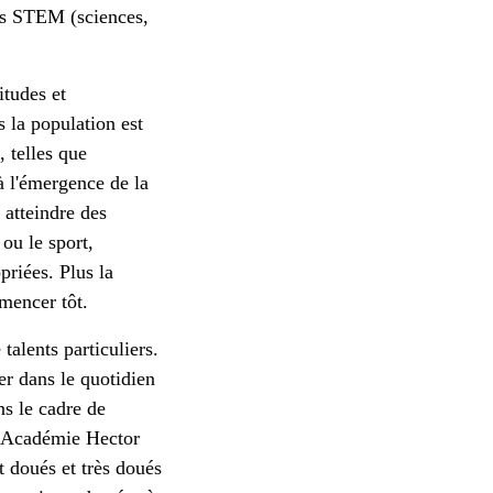
res STEM (sciences,
itudes et
s la population est
 telles que
 l'émergence de la
 atteindre des
ou le sport,
priées. Plus la
mencer tôt.
alents particuliers.
er dans le quotidien
ns le cadre de
l'Académie Hector
t doués et très doués