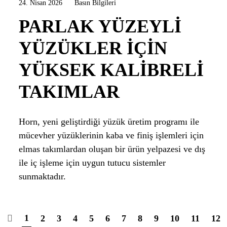
24. Nisan 2026
Basın Bilgileri
PARLAK YÜZEYLI
YÜZÜKLER IÇIN
YÜKSEK KALIBRELI
TAKIMLAR
Horn, yeni geliştirdiği yüzük üretim programı ile
mücevher yüzüklerinin kaba ve finiş işlemleri için
elmas takımlardan oluşan bir ürün yelpazesi ve dış
ile iç işleme için uygun tutucu sistemler
sunmaktadır.
1
2
3
4
5
6
7
8
9
10
11
12