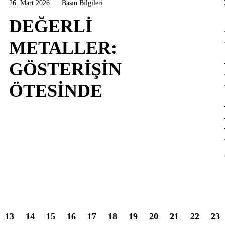
26. Mart 2026
Basın Bilgileri
DEĞERLI
METALLER:
GÖSTERIŞIN
ÖTESINDE
13
14
15
16
17
18
19
20
21
22
23