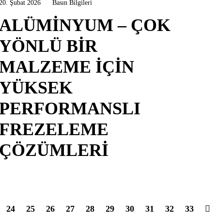
20. Şubat 2026
Basın Bilgileri
ALÜMINYUM – ÇOK
YÖNLÜ BIR
MALZEME İÇIN
YÜKSEK
PERFORMANSLI
FREZELEME
ÇÖZÜMLERI
24
25
26
27
28
29
30
31
32
33