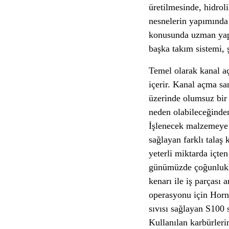
üretilmesinde, hidro
nesnelerin yapımında 
konusunda uzman yapan
başka takım sistemi, 
Temel olarak kanal aç
içerir. Kanal açma san
üzerinde olumsuz bir 
neden olabileceğinden,
İşlenecek malzemeye v
sağlayan farklı talaş 
yeterli miktarda içte
günümüzde çoğunlukla
kenarı ile iş parçası
operasyonu için Horn
sıvısı sağlayan S100 
Kullanılan karbürleri