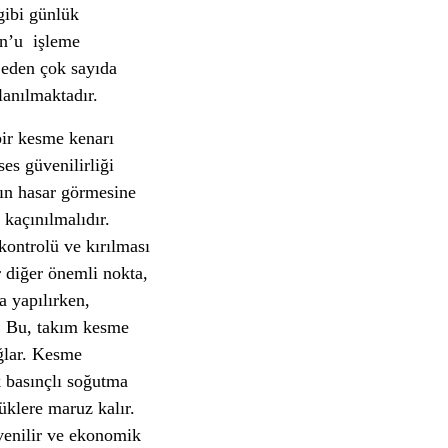
gibi günlük
rn’u işleme
 eden çok sayıda
lanılmaktadır.
bir kesme kenarı
ses güvenilirliği
rın hasar görmesine
 kaçınılmalıdır.
kontrolü ve kırılması
r diğer önemli nokta,
a yapılırken,
. Bu, takım kesme
ağlar. Kesme
 basınçlı soğutma
üklere maruz kalır.
üvenilir ve ekonomik