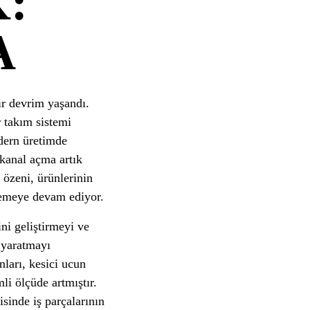
:
A
ir devrim yaşandı.
r takım sistemi
odern üretimde
kanal açma artık
 özeni, ürünlerinin
rlemeye devam ediyor.
ini geliştirmeyi ve
 yaratmayı
ları, kesici ucun
i ölçüde artmıştır.
isinde iş parçalarının