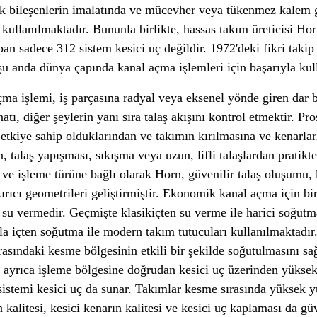
lik bileşenlerin imalatında ve mücevher veya tükenmez kalem 
kullanılmaktadır. Bununla birlikte, hassas takım üreticisi Ho
 sadece 312 sistem kesici uç değildir. 1972'deki fikri takip
şu anda dünya çapında kanal açma işlemleri için başarıyla kul
ma işlemi, iş parçasına radyal veya eksenel yönde giren dar 
atı, diğer şeylerin yanı sıra talaş akışını kontrol etmektir. Pro
etkiye sahip olduklarından ve takımın kırılmasına ve kenarla
 talaş yapışması, sıkışma veya uzun, lifli talaşlardan pratikte
e işleme türüne bağlı olarak Horn, güvenilir talaş oluşumu, 
kırıcı geometrileri geliştirmiştir. Ekonomik kanal açma için bi
n su vermedir. Geçmişte klasikiçten su verme ile harici soğutm
 içten soğutma ile modern takım tutucuları kullanılmaktadır
 arasındaki kesme bölgesinin etkili bir şekilde soğutulmasını s
 ayrıca işleme bölgesine doğrudan kesici uç üzerinden yüksek
sistemi kesici uç da sunar. Takımlar kesme sırasında yüksek y
n kalitesi, kesici kenarın kalitesi ve kesici uç kaplaması da g