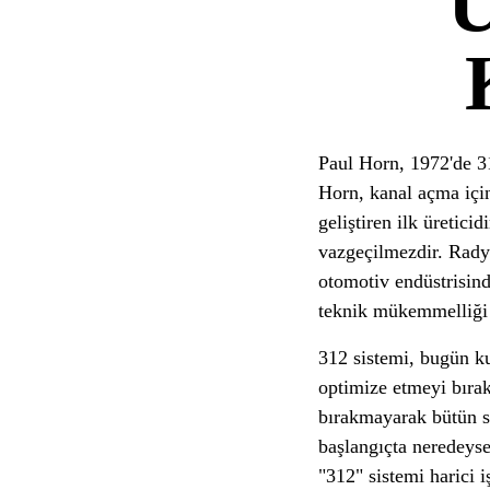
Paul Horn, 1972'de 31
Horn, kanal açma için
geliştiren ilk üretici
vazgeçilmezdir. Rady
otomotiv endüstrisind
teknik mükemmelliği i
312 sistemi, bugün kul
optimize etmeyi bıra
bırakmayarak bütün sü
başlangıçta neredeyse
"312" sistemi harici i