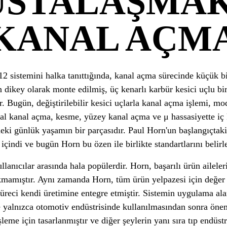
USTALAŞMAK
KANAL AÇM
2 sistemini halka tanıttığında, kanal açma sürecinde küçük b
 dikey olarak monte edilmiş, üç kenarlı karbür kesici uçlu bi
dir. Bugün, değiştirilebilir kesici uçlarla kanal açma işlemi, m
al kanal açma, kesme, yüzey kanal açma ve μ hassasiyette iç 
eki günlük yaşamın bir parçasıdır. Paul Horn'un başlangıçtaki
çindi ve bugün Horn bu özen ile birlikte standartlarını beli
lanıcılar arasında hala popülerdir. Horn, başarılı ürün aileler
kmamıştır. Aynı zamanda Horn, tüm ürün yelpazesi için değer
reci kendi üretimine entegre etmiştir. Sistemin uygulama alan
 yalnızca otomotiv endüstrisinde kullanılmasından sonra öneml
şleme için tasarlanmıştır ve diğer şeylerin yanı sıra tıp endüstr