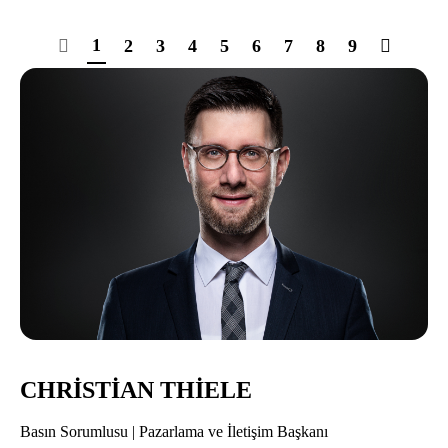
1
2
3
4
5
6
7
8
9
CHRISTIAN THIELE
Basın Sorumlusu | Pazarlama ve İletişim Başkanı