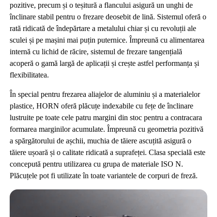
pozitive, precum și o teșitură a flancului asigură un unghi de
înclinare stabil pentru o frezare deosebit de lină. Sistemul oferă o
rată ridicată de îndepărtare a metalului chiar și cu revoluții ale
sculei și pe mașini mai puțin puternice. Împreună cu alimentarea
internă cu lichid de răcire, sistemul de frezare tangențială
acoperă o gamă largă de aplicații și crește astfel performanța și
flexibilitatea.
În special pentru frezarea aliajelor de aluminiu și a materialelor
plastice, HORN oferă plăcuțe indexabile cu fețe de înclinare
lustruite pe toate cele patru margini din stoc pentru a contracara
formarea marginilor acumulate. Împreună cu geometria pozitivă
a spărgătorului de așchii, muchia de tăiere ascuțită asigură o
tăiere ușoară și o calitate ridicată a suprafeței. Clasa specială este
concepută pentru utilizarea cu grupa de materiale ISO N.
Plăcuțele pot fi utilizate în toate variantele de corpuri de freză.