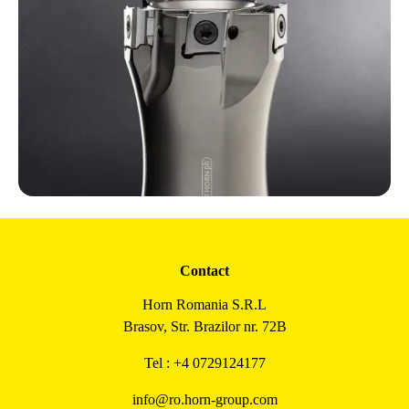
Contact
Horn Romania S.R.L
Brasov, Str. Brazilor nr. 72B
Tel : +4 0729124177
info@ro.horn-group.com