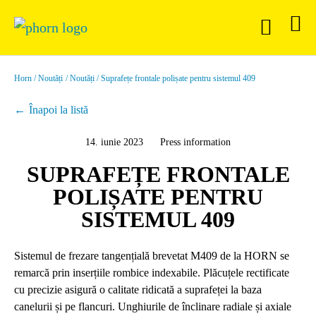
Horn
Noutăți
Noutăți
Suprafețe frontale polișate pentru sistemul 409
Înapoi la listă
14. iunie 2023
Press information
SUPRAFEȚE FRONTALE
POLIȘATE PENTRU
SISTEMUL 409
Sistemul de frezare tangențială brevetat M409 de la HORN se
remarcă prin inserțiile rombice indexabile. Plăcuțele rectificate
cu precizie asigură o calitate ridicată a suprafeței la baza
canelurii și pe flancuri. Unghiurile de înclinare radiale și axiale