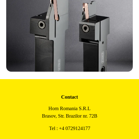
Contact
Horn Romania S.R.L
Brasov, Str. Brazilor nr. 72B
Tel : +4 0729124177