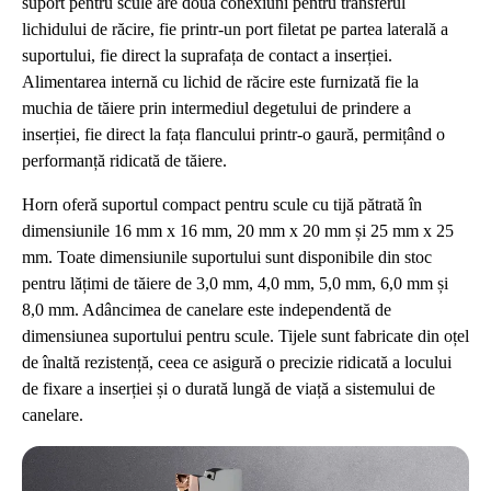
suport pentru scule are două conexiuni pentru transferul
lichidului de răcire, fie printr-un port filetat pe partea laterală a
suportului, fie direct la suprafața de contact a inserției.
Alimentarea internă cu lichid de răcire este furnizată fie la
muchia de tăiere prin intermediul degetului de prindere a
inserției, fie direct la fața flancului printr-o gaură, permițând o
performanță ridicată de tăiere.
Horn oferă suportul compact pentru scule cu tijă pătrată în
dimensiunile 16 mm x 16 mm, 20 mm x 20 mm și 25 mm x 25
mm. Toate dimensiunile suportului sunt disponibile din stoc
pentru lățimi de tăiere de 3,0 mm, 4,0 mm, 5,0 mm, 6,0 mm și
8,0 mm. Adâncimea de canelare este independentă de
dimensiunea suportului pentru scule. Tijele sunt fabricate din oțel
de înaltă rezistență, ceea ce asigură o precizie ridicată a locului
de fixare a inserției și o durată lungă de viață a sistemului de
canelare.