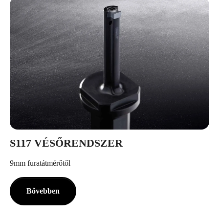
S117 VÉSŐRENDSZER
9mm furatátmérőtől
Bővebben