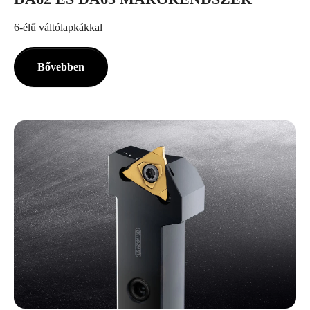
6-élű váltólapkákkal
Bővebben