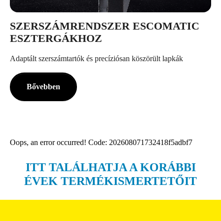
SZERSZÁMRENDSZER ESCOMATIC
ESZTERGÁKHOZ
Adaptált szerszámtartók és precíziósan köszörült lapkák
Bővebben
Oops, an error occurred! Code: 202608071732418f5adbf7
ITT TALÁLHATJA A KORÁBBI
ÉVEK TERMÉKISMERTETŐIT