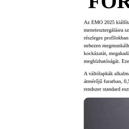
FO
Az EMO 2025 kiállítá
menetesztergálásra s
részleges profilokban
nehezen megmunkálhat
kockázatát, megakadál
megbízhatóságát. Eze
A váltólapkák alkalm
átmérőjű furatban, 0
rendszer standard es