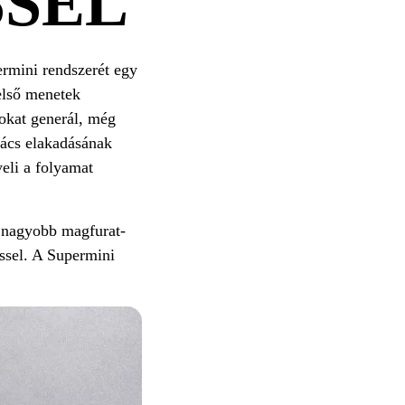
SEL
ermini rendszerét egy
első menetek
sokat generál, még
gács elakadásának
eli a folyamat
s nagyobb magfurat-
ssel. A Supermini