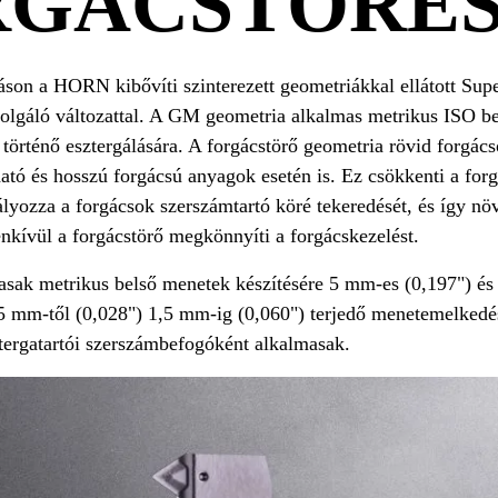
RGÁCSTÖRÉS
son a HORN kibővíti szinterezett geometriákkal ellátott Sup
zolgáló változattal. A GM geometria alkalmas metrikus ISO b
 történő esztergálására. A forgácstörő geometria rövid forgác
ó és hosszú forgácsú anyagok esetén is. Ez csökkenti a for
yozza a forgácsok szerszámtartó köré tekeredését, és így növ
nkívül a forgácstörő megkönnyíti a forgácskezelést.
asak metrikus belső menetek készítésére 5 mm-es (0,197") é
,5 mm-től (0,028") 1,5 mm-ig (0,060") terjedő menetemelkedé
ztergatartói szerszámbefogóként alkalmasak.