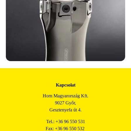
Kapcsolat
Horn Magyarország Kft.
9027 Győr,
Gesztenyefa út 4.
Tel.: +36 96 550 531
Fax: +36 96 550 532