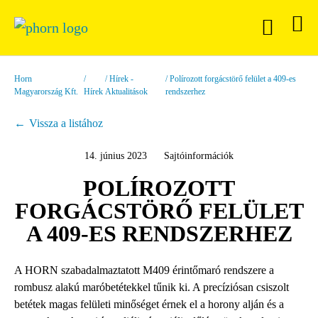
Horn
Hírek -
Polírozott forgácstörő felület a 409-es
Magyarország Kft.
Hírek
Aktualitások
rendszerhez
Vissza a listához
14. június 2023
Sajtóinformációk
POLÍROZOTT
FORGÁCSTÖRŐ FELÜLET
A 409-ES RENDSZERHEZ
A HORN szabadalmaztatott M409 érintőmaró rendszere a
rombusz alakú maróbetétekkel tűnik ki. A precíziósan csiszolt
betétek magas felületi minőséget érnek el a horony alján és a