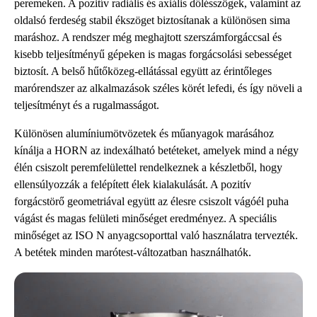
peremeken. A pozitív radiális és axiális dőlésszögek, valamint az
oldalsó ferdeség stabil ékszöget biztosítanak a különösen sima
maráshoz. A rendszer még meghajtott szerszámforgáccsal és
kisebb teljesítményű gépeken is magas forgácsolási sebességet
biztosít. A belső hűtőközeg-ellátással együtt az érintőleges
marórendszer az alkalmazások széles körét lefedi, és így növeli a
teljesítményt és a rugalmasságot.
Különösen alumíniumötvözetek és műanyagok marásához
kínálja a HORN az indexálható betéteket, amelyek mind a négy
élén csiszolt peremfelülettel rendelkeznek a készletből, hogy
ellensúlyozzák a felépített élek kialakulását. A pozitív
forgácstörő geometriával együtt az élesre csiszolt vágóél puha
vágást és magas felületi minőséget eredményez. A speciális
minőséget az ISO N anyagcsoporttal való használatra tervezték.
A betétek minden marótest-változatban használhatók.